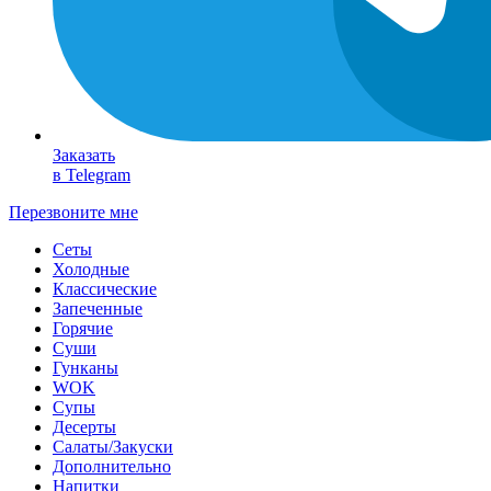
Заказать
в Telegram
Перезвоните мне
Сеты
Холодные
Классические
Запеченные
Горячие
Суши
Гунканы
WOK
Супы
Десерты
Салаты/Закуски
Дополнительно
Напитки