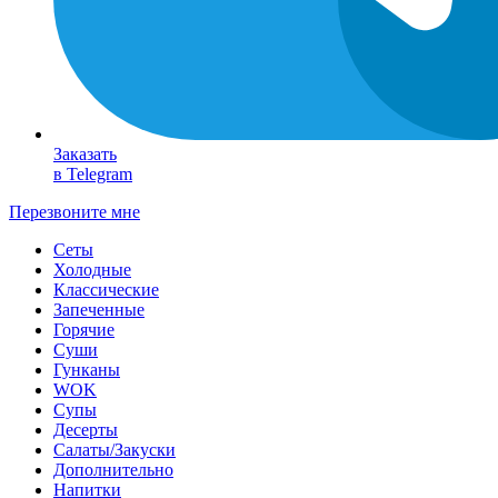
Заказать
в Telegram
Перезвоните мне
Сеты
Холодные
Классические
Запеченные
Горячие
Суши
Гунканы
WOK
Супы
Десерты
Салаты/Закуски
Дополнительно
Напитки